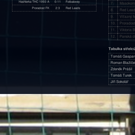
Hashlerka THC 1993 A
0:11
Fotbalovey
7.
Masokom
Proradost FK
2:3
Red Leads
8.
Red Lea
9.
Víťazný f
10.
Prorados
11.
Viktoria 
12.
Panská 
Tabulka střelc
Tomáš Gaspar
Roman Blažíče
Zdeněk Prášil
Tomáš Turek
Jiří Sokolář