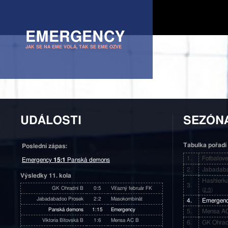
EMERGENCY
JAK SE NA EME VOLÁ, TAK SE EME OZVE
UDÁLOSTI
SEZÓNA
Tabulka pořadí
Poslední zápas:
1.
Fotbalov
Emergency
15:1
Panská demons
2.
Jabadaba
Výsledky 11. kola
Hashlerk
3.
GK Ohradní B
0:5
Víťazný február FK
(
2:5
)
Jabadabadoo Prosek
2:2
Masokombinát
4.
Emergen
Panská demons
1:15
Emergency
5.
Mensa A
Viktoria Bítovská B
1:6
Mensa AC B
6.
GK Ohrad