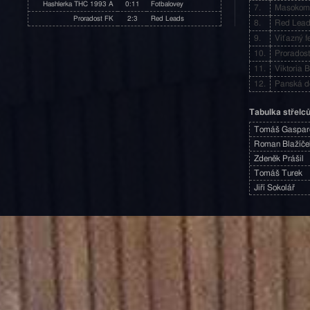
Hashlerka THC 1993 A
0:11
Fotbalovey
7.
Masokom
Proradost FK
2:3
Red Leads
8.
Red Lea
9.
Víťazný f
10.
Prorados
11.
Viktoria 
12.
Panská 
Tabulka střelc
Tomáš Gaspar
Roman Blažíče
Zdeněk Prášil
Tomáš Turek
Jiří Sokolář