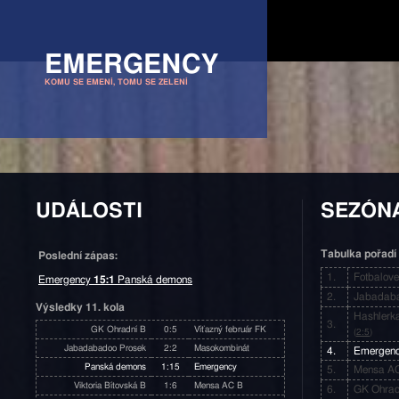
EMERGENCY
KOMU SE EMENÍ, TOMU SE ZELENÍ
UDÁLOSTI
SEZÓNA
Tabulka pořadí
Poslední zápas:
1.
Fotbalov
Emergency
15:1
Panská demons
2.
Jabadaba
Výsledky 11. kola
Hashlerk
3.
GK Ohradní B
0:5
Víťazný február FK
(
2:5
)
Jabadabadoo Prosek
2:2
Masokombinát
4.
Emergen
Panská demons
1:15
Emergency
5.
Mensa A
Viktoria Bítovská B
1:6
Mensa AC B
6.
GK Ohrad